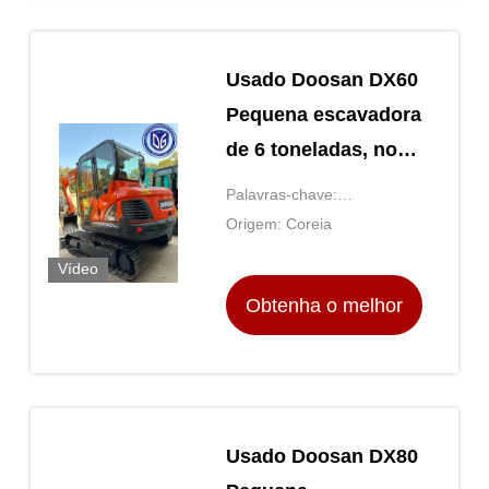
Usado Doosan DX60
Pequena escavadora
de 6 toneladas, novo
modelo, excelente
Palavras-chave:
qualidade, inventário
Excavadora usada
Origem: Coreia
suficiente
Vídeo
Obtenha o melhor
preço
Usado Doosan DX80