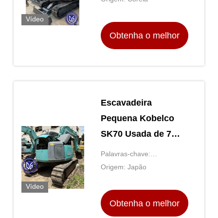
toneladas para
Vídeo
venda
Obtenha o melhor
preço
Escavadeira
Pequena Kobelco
SK70 Usada de 7
Toneladas,
Palavras-chave:
Profundidade de
Excavadora usada
Origem: Japão
Escavação 4160mm,
Vídeo
Boa Condição
Obtenha o melhor