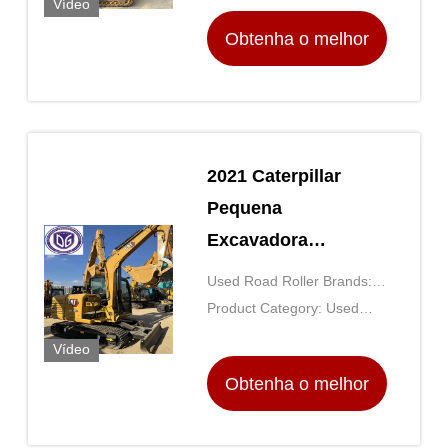
Vídeo
operação
Obtenha o melhor
preço
2021 Caterpillar
Pequena
Excavadora
Capacidade de
Used Road Roller Brands:
Balde Padrão de
SANY, XCMG, Liugong,
Product Category: Used
0,36m3 Fabricada
Shantui
Caterpillar Excavator
Vídeo
para Pesado
Obtenha o melhor
preço