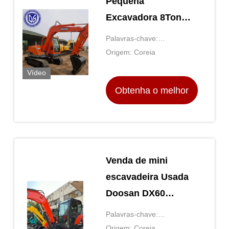
Pequena
Excavadora 8Ton
Alta Eficiência Boa
Palavras-chave:
Qualidade Em Venda
Excavadora usada
Origem: Coreia
Vídeo
Obtenha o melhor
preço
Venda de mini
escavadeira Usada
Doosan DX60
Pequena
Palavras-chave:
escavadeira de 6
Excavadora usada
Origem: Coreia