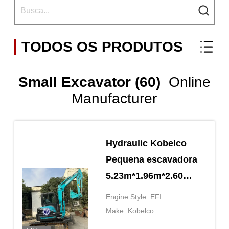
TODOS OS PRODUTOS
Small Excavator (60)
Online
Manufacturer
Hydraulic Kobelco
Pequena escavadora
5.23m*1.96m*2.60m
Para pequenos
Engine Style: EFI
canteiros de
Make: Kobelco
construção Facil